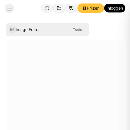
Prijzen
Inloggen
Klik om te
Image Editor
Tools
uploaden