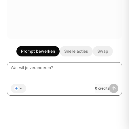
Prompt bewerken
Snelle acties
Swap
0
credits