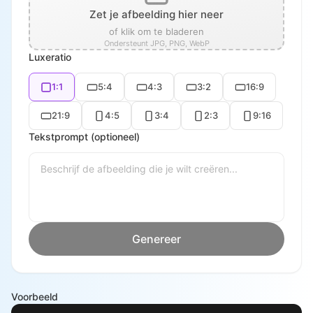
Zet je afbeelding hier neer
of klik om te bladeren
Ondersteunt JPG, PNG, WebP
Luxeratio
1:1
5:4
4:3
3:2
16:9
21:9
4:5
3:4
2:3
9:16
Tekstprompt (optioneel)
Genereer
Voorbeeld