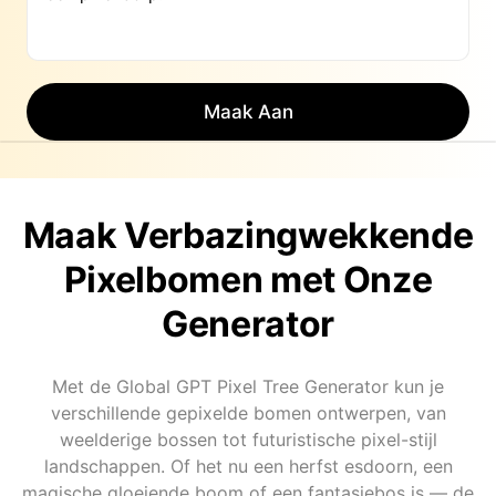
Maak Aan
Maak Verbazingwekkende
Pixelbomen met Onze
Generator
Met de Global GPT Pixel Tree Generator kun je
verschillende gepixelde bomen ontwerpen, van
weelderige bossen tot futuristische pixel-stijl
landschappen. Of het nu een herfst esdoorn, een
magische gloeiende boom of een fantasiebos is — de