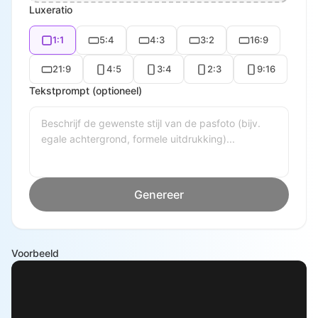
Luxeratio
1:1
5:4
4:3
3:2
16:9
21:9
4:5
3:4
2:3
9:16
Tekstprompt (optioneel)
Genereer
Voorbeeld