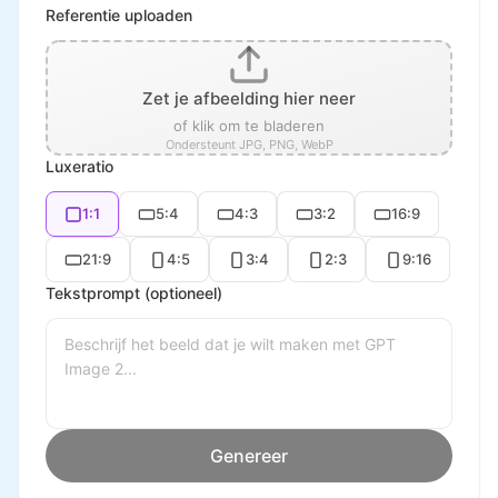
Referentie uploaden
Zet je afbeelding hier neer
of klik om te bladeren
Ondersteunt JPG, PNG, WebP
Luxeratio
1:1
5:4
4:3
3:2
16:9
21:9
4:5
3:4
2:3
9:16
Tekstprompt (optioneel)
Genereer