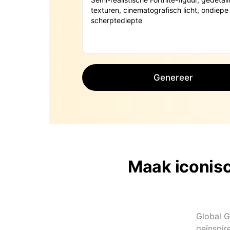
Genereer
Maak iconisc
Global G
geïnspir