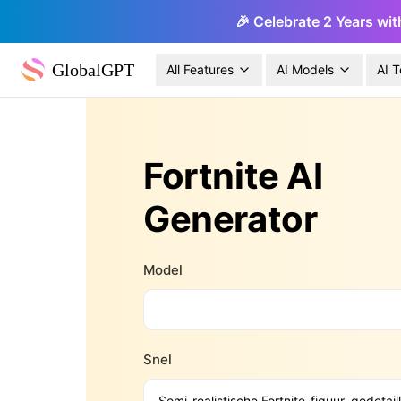
🎉 Celebrate 2 Years wit
GlobalGPT
All Features
AI Models
AI T
Fortnite AI
Generator
Model
Snel