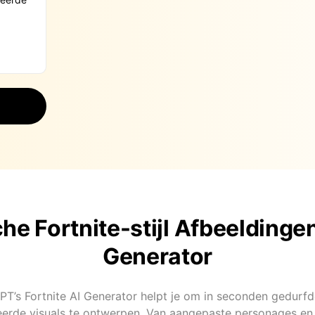
he Fortnite-stijl Afbeeldinge
Generator
PT’s Fortnite AI Generator helpt je om in seconden gedurf
eerde visuals te ontwerpen. Van aangepaste personages en 