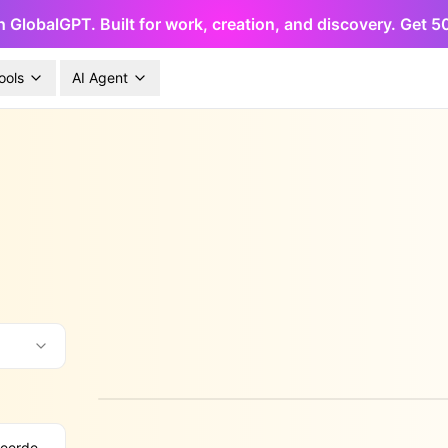
h GlobalGPT. Built for work, creation, and discovery. Get 
ools
AI Agent