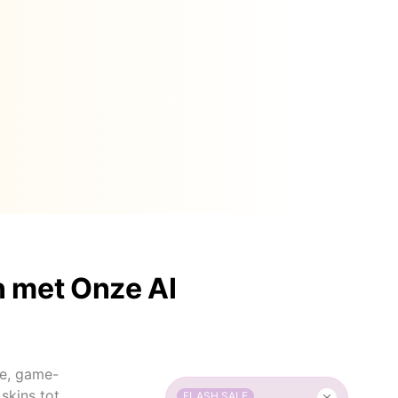
n met Onze AI
de, game-
skins tot
FLASH SALE