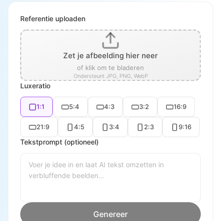
Referentie uploaden
Zet je afbeelding hier neer
of klik om te bladeren
Ondersteunt JPG, PNG, WebP
Luxeratio
1:1
5:4
4:3
3:2
16:9
21:9
4:5
3:4
2:3
9:16
Tekstprompt (optioneel)
Genereer