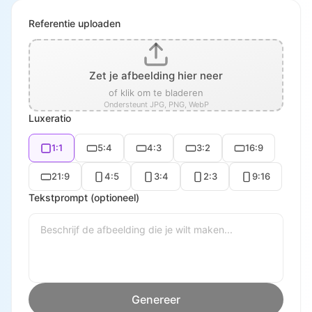
Referentie uploaden
Zet je afbeelding hier neer
of klik om te bladeren
Ondersteunt JPG, PNG, WebP
Luxeratio
1:1
5:4
4:3
3:2
16:9
21:9
4:5
3:4
2:3
9:16
Tekstprompt (optioneel)
Genereer