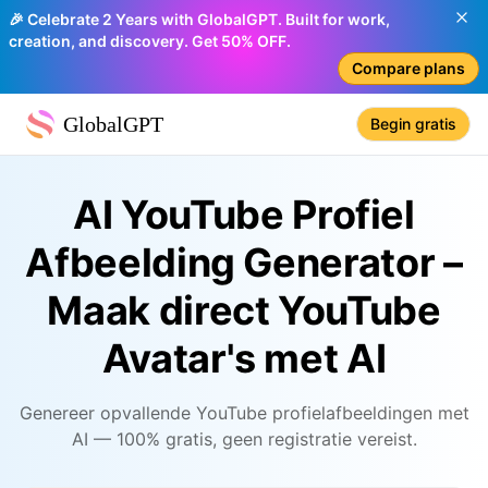
🎉 Celebrate 2 Years with GlobalGPT. Built for work,
creation, and discovery. Get 50% OFF.
Compare plans
GlobalGPT
Begin gratis
AI YouTube Profiel
Afbeelding Generator –
Maak direct YouTube
Avatar's met AI
Genereer opvallende YouTube profielafbeeldingen met
AI — 100% gratis, geen registratie vereist.