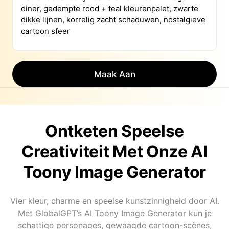
Maak Aan
Ontketen Speelse
Creativiteit Met Onze AI
Toony Image Generator
Vier kleur, charme en speelse kunstzinnigheid door AI.
Met GlobalGPT’s AI Toony Image Generator kun je
schattige personages, gewaagde cartoon-scènes,