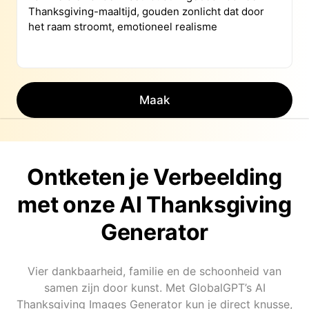
Maak
Ontketen je Verbeelding
met onze AI Thanksgiving
Generator
Vier dankbaarheid, familie en de schoonheid van
samen zijn door kunst. Met GlobalGPT’s AI
Thanksgiving Images Generator kun je direct knusse,