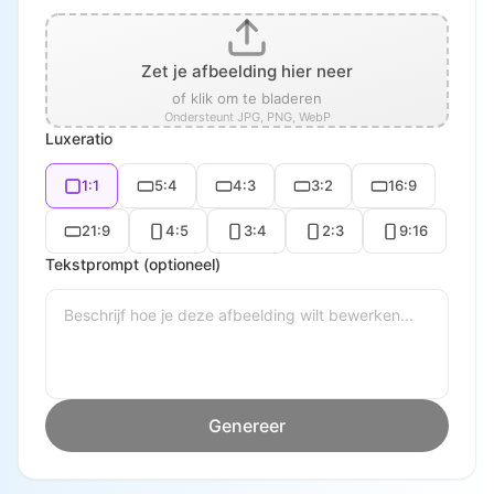
Zet je afbeelding hier neer
of klik om te bladeren
Ondersteunt JPG, PNG, WebP
Luxeratio
1:1
5:4
4:3
3:2
16:9
21:9
4:5
3:4
2:3
9:16
Tekstprompt (optioneel)
Genereer