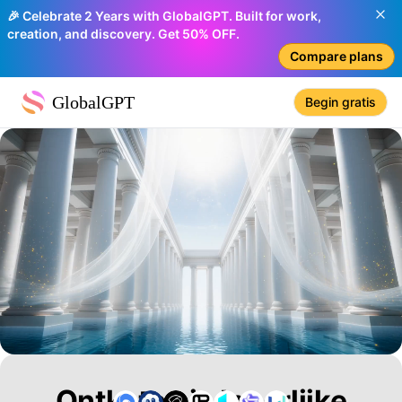
🎉 Celebrate 2 Years with GlobalGPT. Built for work,
creation, and discovery. Get 50% OFF.
Compare plans
GlobalGPT
Begin gratis
Ontketen je Innerlijke