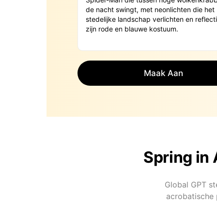
Maak Aan
Spring in
Global GPT ste
acrobatische 