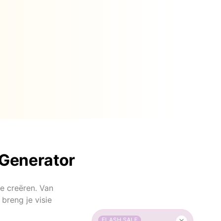
 Generator
te creëren. Van
breng je visie
FLASH SALE