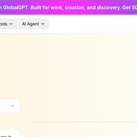
h GlobalGPT. Built for work, creation, and discovery. Get 
ools
AI Agent