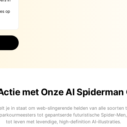
 Actie met Onze AI Spiderman
lt je in staat om web-slingerende helden van alle soorten 
parkourmeesters tot gepantserde futuristische Spider-Men, 
tot leven met levendige, high-definition AI-illustraties.