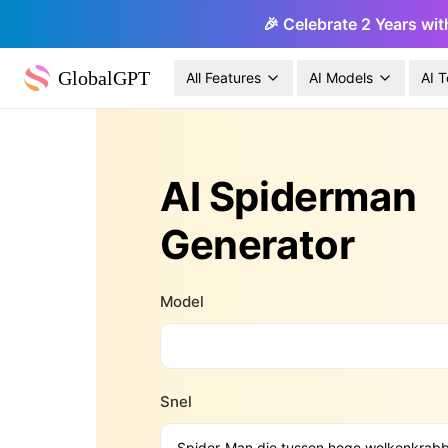
🎉 Celebrate 2 Years wit
GlobalGPT
All Features
AI Models
AI T
AI Spiderman
Generator
Model
Snel