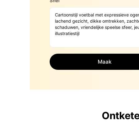
Snel
Maak
Ontket