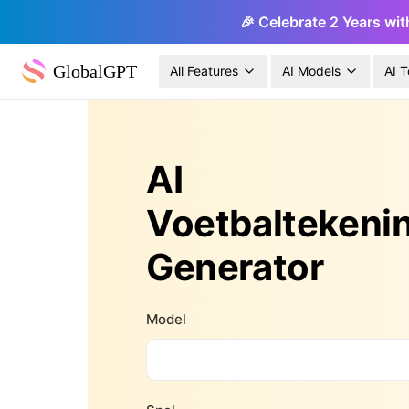
🎉 Celebrate 2 Years wit
GlobalGPT
All Features
AI Models
AI T
AI
Voetbaltekeni
Generator
Model