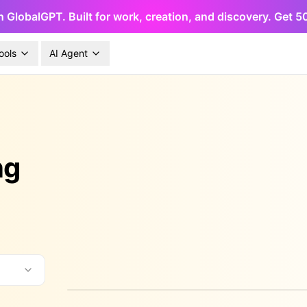
h GlobalGPT. Built for work, creation, and discovery. Get 
ools
AI Agent
ng