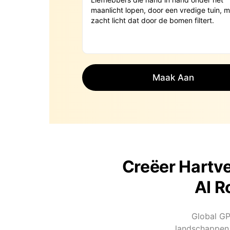
Maak Aan
Creëer Hartv
AI R
Global GPT
landschappen 