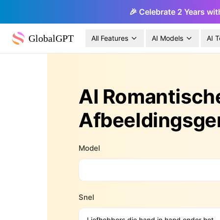
🎉 Celebrate 2 Years wit
GlobalGPT
All Features
AI Models
AI T
AI Romantisch
Afbeeldingsge
Model
Snel