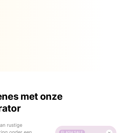
ènes met onze
rator
van rustige
zing onder een
FLASH SALE