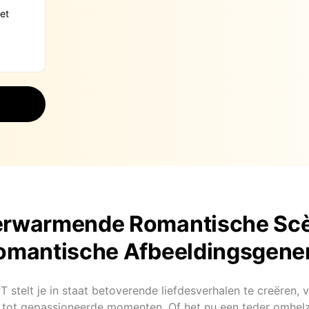
erwarmende Romantische Sc
omantische Afbeeldingsgene
 stelt je in staat betoverende liefdesverhalen te creëren, 
tot gepassioneerde momenten. Of het nu een teder omhel