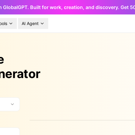
h GlobalGPT. Built for work, creation, and discovery. Get 
ools
AI Agent
e
nerator