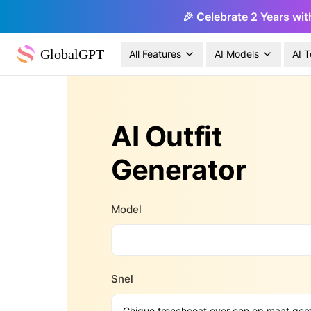
🎉 Celebrate 2 Years wit
GlobalGPT
All Features
AI Models
AI T
AI Outfit
Generator
Model
Snel