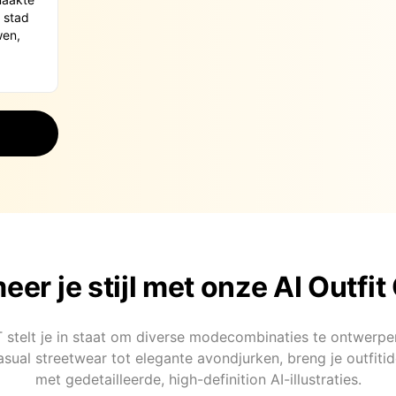
er je stijl met onze AI Outfi
 stelt je in staat om diverse modecombinaties te ontwerpe
asual streetwear tot elegante avondjurken, breng je outfiti
met gedetailleerde, high-definition AI-illustraties.