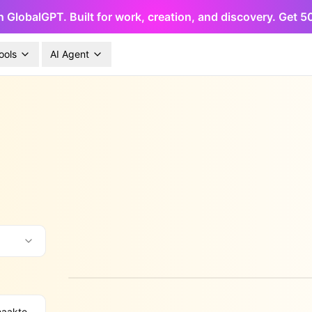
h GlobalGPT. Built for work, creation, and discovery. Get 
ools
AI Agent