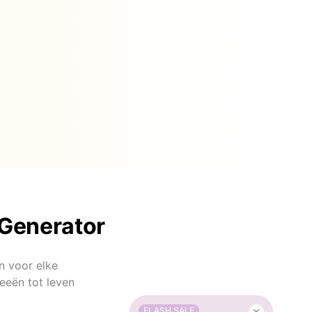
t Generator
n voor elke
deeën tot leven
FLASH SALE