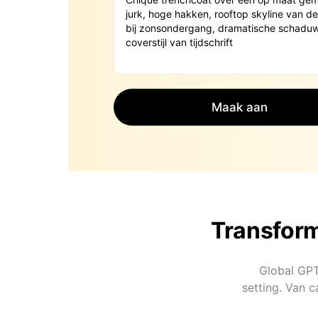
Maak aan
Transforme
Global GPT
setting. Van c