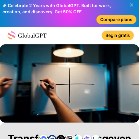
🎉 Celebrate 2 Years with GlobalGPT. Built for work,
creation, and discovery. Get 50% OFF.
Compare plans
GlobalGPT
Begin gratis
Transformeer je Lesgeven