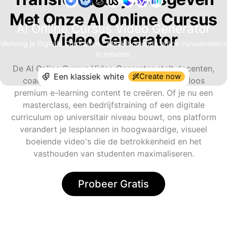
Met Onze AI Online Cursus
AI Online Cursus Video Generator
Video Generator
Verhoog je Digitale Curriculum - Maak boeiende online cursusvideo's
in minuten.
De AI Online Cursus Video Generator stelt docenten,
Create now
coaches en instructeurs in staat om moeiteloos
premium e-learning content te creëren. Of je nu een
masterclass, een bedrijfstraining of een digitale
curriculum op universitair niveau bouwt, ons platform
verandert je lesplannen in hoogwaardige, visueel
boeiende video's die de betrokkenheid en het
vasthouden van studenten maximaliseren.
Probeer Gratis