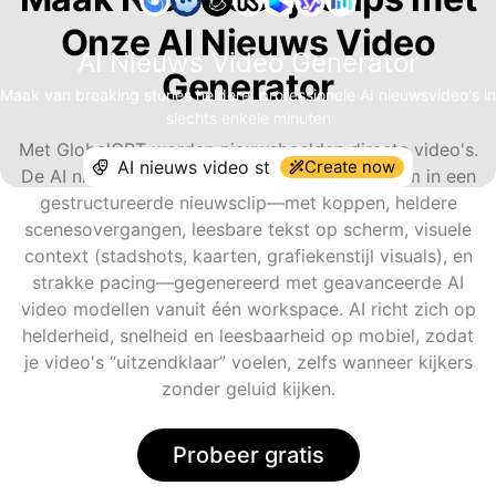
Onze AI Nieuws Video
AI Nieuws Video Generator
Generator
Maak van breaking stories heldere, professionele AI nieuwsvideo's in
slechts enkele minuten
Met GlobalGPT worden nieuwsbeelden directe video's.
Create now
De AI nieuws video generator zet je prompt om in een
gestructureerde nieuwsclip—met koppen, heldere
scenesovergangen, leesbare tekst op scherm, visuele
context (stadshots, kaarten, grafiekenstijl visuals), en
strakke pacing—gegenereerd met geavanceerde AI
video modellen vanuit één workspace. AI richt zich op
helderheid, snelheid en leesbaarheid op mobiel, zodat
je video's “uitzendklaar” voelen, zelfs wanneer kijkers
zonder geluid kijken.
Probeer gratis