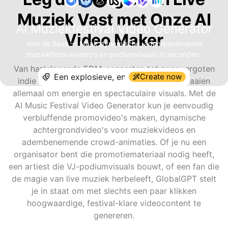
Muziek Vast met Onze AI
AI Muziekfestival Video Generator
Video Maker
Voel de Bass — Maak dynamische, adembenemende
muziekfestivalvideo's en podiumvisuals in seconden.
Van hartslagende EDM-concerten tot zonovergoten
Create now
indie rock-bijeenkomsten, muziekfestivals draaien
allemaal om energie en spectaculaire visuals. Met de
AI Music Festival Video Generator kun je eenvoudig
verbluffende promovideo's maken, dynamische
achtergrondvideo's voor muziekvideos en
adembenemende crowd-animaties. Of je nu een
organisator bent die promotiemateriaal nodig heeft,
een artiest die VJ-podiumvisuals bouwt, of een fan die
de magie van live muziek herbeleeft, GlobalGPT stelt
je in staat om met slechts een paar klikken
hoogwaardige, festival-klare videocontent te
genereren.