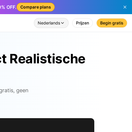
50% OFF.
Compare plans
Nederlands
Prijzen
Begin gratis
t Realistische
gratis, geen