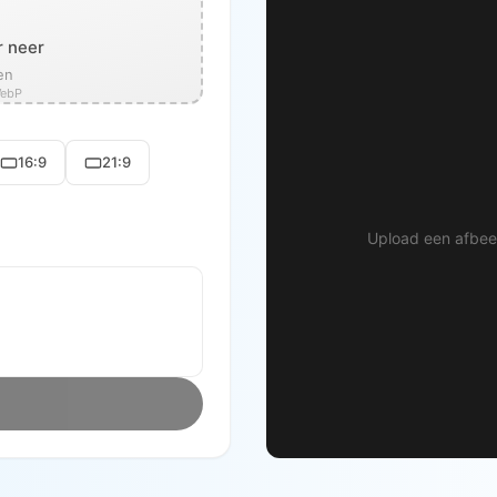
r neer
en
WebP
16:9
21:9
Upload een afbeel