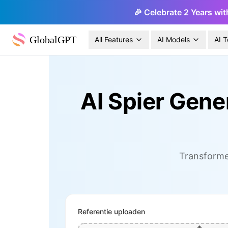
🎉 Celebrate 2 Years wit
GlobalGPT
All Features
AI Models
AI T
AI Spier Gene
Transformee
Referentie uploaden