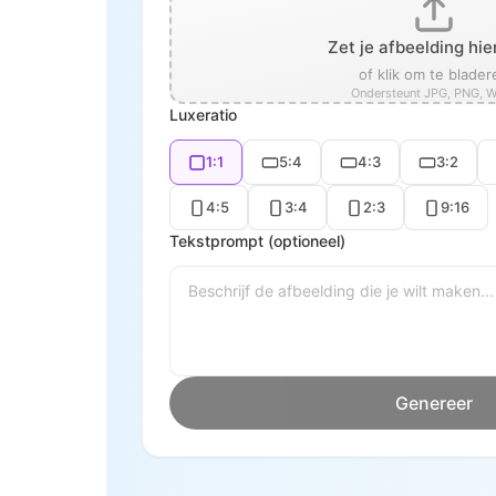
Zet je afbeelding hie
of klik om te blader
Ondersteunt JPG, PNG, 
Luxeratio
1:1
5:4
4:3
3:2
4:5
3:4
2:3
9:16
Tekstprompt (optioneel)
Genereer