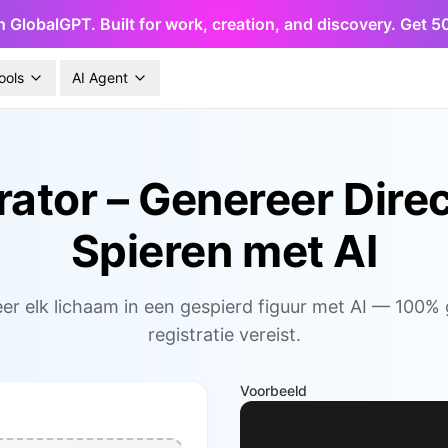
h GlobalGPT. Built for work, creation, and discovery. Get 
ools
AI Agent
rator – Genereer Direc
Spieren met AI
r elk lichaam in een gespierd figuur met AI — 100% 
registratie vereist.
Voorbeeld