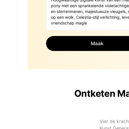
Maak
Ontketen Ma
Vier de krach
Kunst Generat