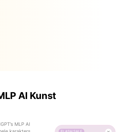
MLP AI Kunst
alGPT’s MLP AI
nele karakters
FLASH SALE