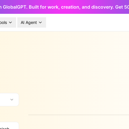
h GlobalGPT. Built for work, creation, and discovery. Get 
ools
AI Agent