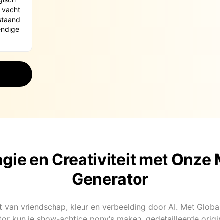
gie en Creativiteit met Onze 
Generator
t van vriendschap, kleur en verbeelding door AI. Met Glob
or kun je show-achtige pony's maken, gedetailleerde origi