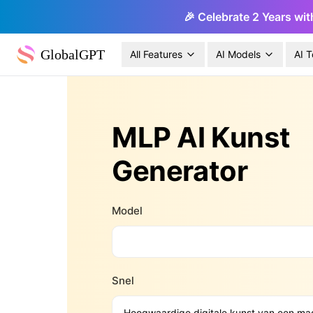
🎉 Celebrate 2 Years wit
GlobalGPT
All Features
AI Models
AI T
MLP AI Kunst
Generator
Model
Snel