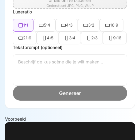
of klik om te bladeren
Ondersteunt JPG, PNG, WebP
Luxeratio
1:1
5:4
4:3
3:2
16:9
21:9
4:5
3:4
2:3
9:16
Tekstprompt (optioneel)
Genereer
Voorbeeld