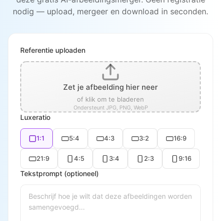
nodig — upload, mergeer en download in seconden.
Referentie uploaden
Zet je afbeelding hier neer
of klik om te bladeren
Ondersteunt JPG, PNG, WebP
Luxeratio
1:1
5:4
4:3
3:2
16:9
21:9
4:5
3:4
2:3
9:16
Tekstprompt (optioneel)