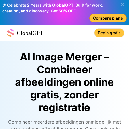
🎉 Celebrate 2 Years with GlobalGPT. Built for work,
creation, and discovery. Get 50% OFF.
Compare plans
GlobalGPT
Begin gratis
AI Image Merger –
Combineer
afbeeldingen online
gratis, zonder
registratie
Combineer meerdere afbeeldingen onmiddellijk met
deze gratis AI-afbeeldingsmerger. Geen registratie