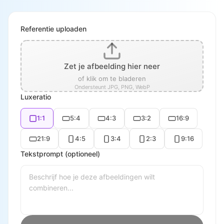
Referentie uploaden
Zet je afbeelding hier neer
of klik om te bladeren
Ondersteunt JPG, PNG, WebP
Luxeratio
1:1
5:4
4:3
3:2
16:9
21:9
4:5
3:4
2:3
9:16
Tekstprompt (optioneel)