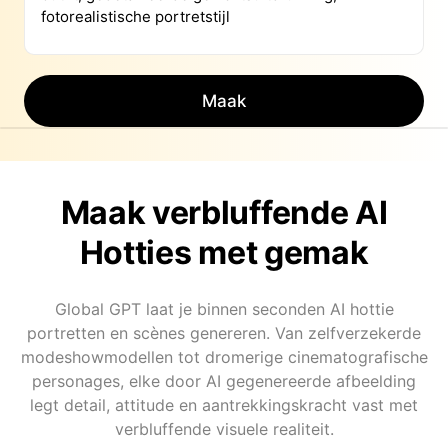
Maak
Maak verbluffende AI
Hotties met gemak
Global GPT laat je binnen seconden AI hottie
portretten en scènes genereren. Van zelfverzekerde
modeshowmodellen tot dromerige cinematografische
personages, elke door AI gegenereerde afbeelding
legt detail, attitude en aantrekkingskracht vast met
verbluffende visuele realiteit.