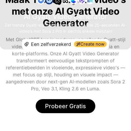
met onze AI Gyatt Video
AI Gyatt Video Generator
Generator
Zet trendy Gyatt-stijl momenten om in stijlvolle 25-seconden AI-
video's met Sora 2 Pro in slechts enkele minuten!
Met GlobalGPT kun je moderne, opvallende Gyatt-stijl
Create now
video's maken ontworpen voor sociale media en
korte-platforms. Onze AI Gyatt Video Generator
transformeert eenvoudige tekstprompten of
referentiebeelden in vloeiende, expressieve video's —
met focus op stijl, houding en visuele impact —
aangedreven door next-gen AI-modellen zoals Sora 2
Pro, Veo 3.1, Kling 2.6 en Luma.
Probeer Gratis