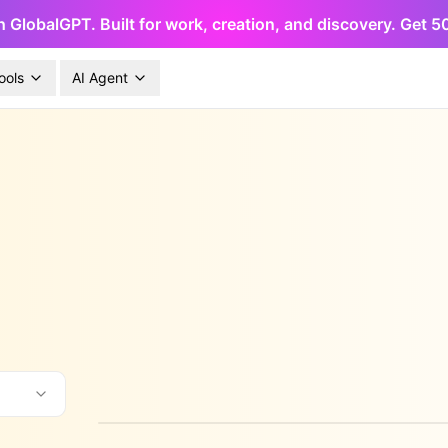
h GlobalGPT. Built for work, creation, and discovery. Get 
ools
AI Agent