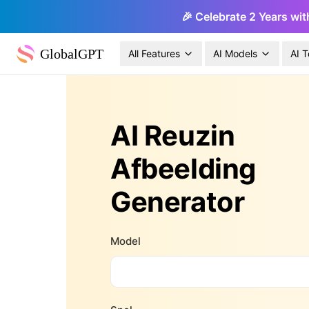
🎉 Celebrate 2 Years wit
GlobalGPT
All Features
AI Models
AI T
AI Reuzin
Afbeelding
Generator
Model