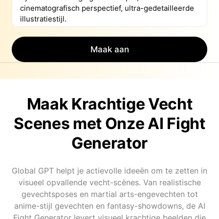
Maak aan
Maak Krachtige Vecht
Scenes met Onze AI Fight
Generator
Global GPT helpt je actievolle ideeën om te zetten in
visueel opvallende vecht-scènes. Van realistische
gevechtsposes en martial arts-engevechten tot
anime-stijl gevechten en fantasy-showdowns, de AI
Fight Generator levert visueel krachtige beelden die