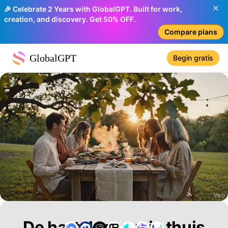
🎉 Celebrate 2 Years with GlobalGPT. Built for work,
creation, and discovery. Get 50% OFF.
Compare plans
GlobalGPT
Begin gratis
De hartslag van je thuis