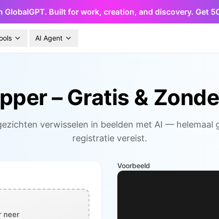
h GlobalGPT. Built for work, creation, and discovery. Get 
ools
AI Agent
per – Gratis & Zonde
ezichten verwisselen in beelden met AI — helemaal g
registratie vereist.
Voorbeeld
r neer