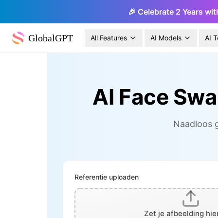
🎉 Celebrate 2 Years wit
GlobalGPT
All Features
AI Models
AI T
AI Face Swap
Naadloos g
Referentie uploaden
Zet je afbeelding hie