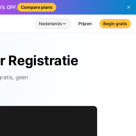
50% OFF.
Compare plans
Nederlands
Prijzen
Begin gratis
r Registratie
ratis, geen