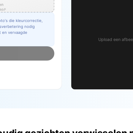
en
WebP
to's die kleurcorrectie,
tsverbetering nodig
ht en vervaagde
Upload een afbeel