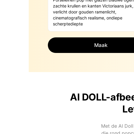
Maak
AI DOLL-afbe
Le
Met de AI Doll
die rond popc