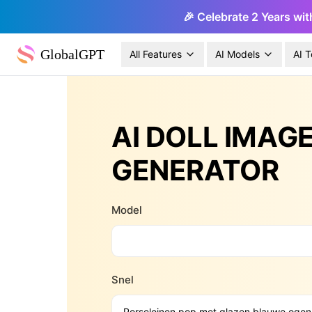
🎉 Celebrate 2 Years wit
GlobalGPT
All Features
AI Models
AI T
AI DOLL IMAG
GENERATOR
Model
Snel