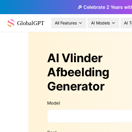
🎉 Celebrate 2 Years wit
GlobalGPT
All Features
AI Models
AI T
AI Vlinder
Afbeelding
Generator
Model