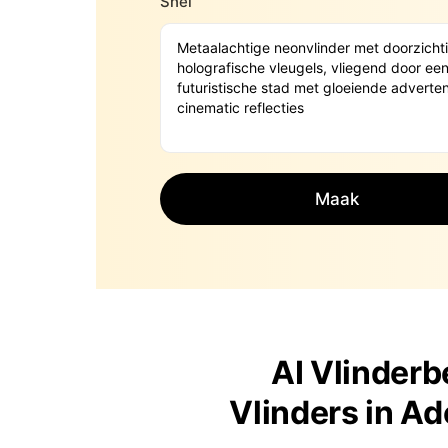
Snel
Maak
AI Vlinderb
Vlinders in 