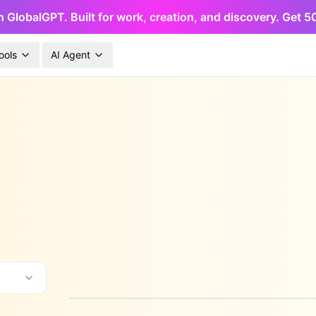
h GlobalGPT. Built for work, creation, and discovery. Get 
ools
AI Agent