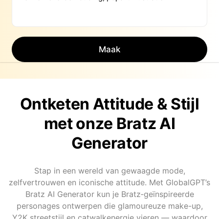
Maak
Ontketen Attitude & Stijl
met onze Bratz AI
Generator
Stap in een wereld van gewaagde mode,
zelfvertrouwen en iconische attitude. Met GlobalGPT’s
Bratz AI Generator kun je Bratz‑geïnspireerde
personages ontwerpen die glamoureuze make-up,
Y2K streetstijl en catwalkenergie vieren — waardoor