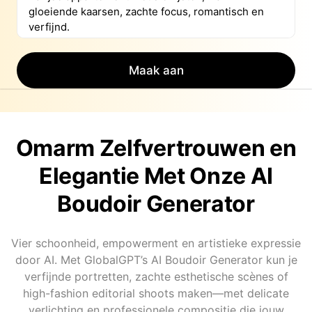
Maak aan
Omarm Zelfvertrouwen en
Elegantie Met Onze AI
Boudoir Generator
Vier schoonheid, empowerment en artistieke expressie
door AI. Met GlobalGPT’s AI Boudoir Generator kun je
verfijnde portretten, zachte esthetische scènes of
high-fashion editorial shoots maken—met delicate
verlichting en professionele compositie die jouw