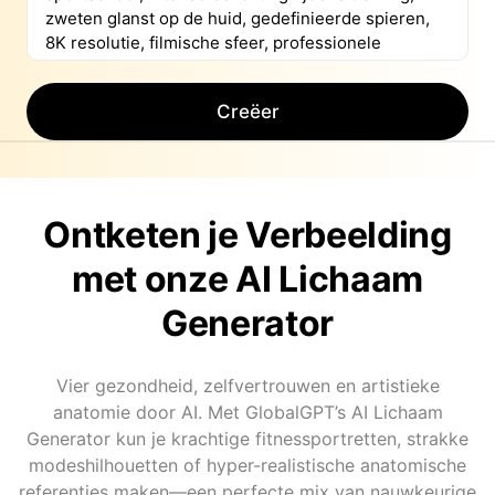
Creëer
Ontketen je Verbeelding
met onze AI Lichaam
Generator
Vier gezondheid, zelfvertrouwen en artistieke
anatomie door AI. Met GlobalGPT’s AI Lichaam
Generator kun je krachtige fitnessportretten, strakke
modeshilhouetten of hyper-realistische anatomische
referenties maken—een perfecte mix van nauwkeurige