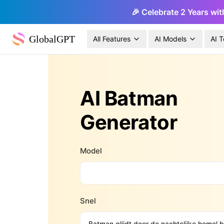
🎉 Celebrate 2 Years wit
GlobalGPT
All Features
AI Models
AI T
AI Batman
Generator
Model
Snel