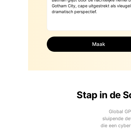
Maak
Stap in de 
Global GPT
sluipende de
die een cyber