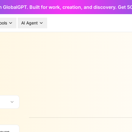
h GlobalGPT. Built for work, creation, and discovery. Get 
ools
AI Agent