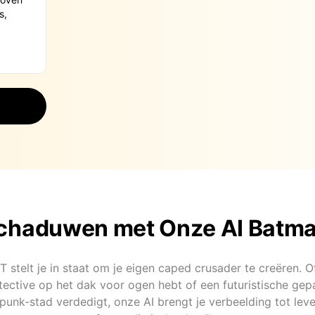
Schaduwen met Onze AI Batm
 stelt je in staat om je eigen caped crusader te creëren. O
tective op het dak voor ogen hebt of een futuristische gep
punk-stad verdedigt, onze AI brengt je verbeelding tot leven