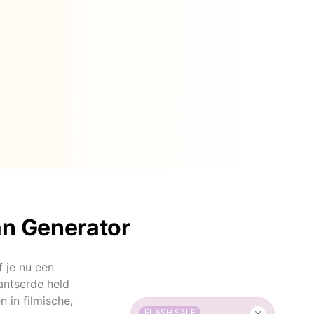
an Generator
f je nu een
antserde held
 in filmische,
FLASH SALE