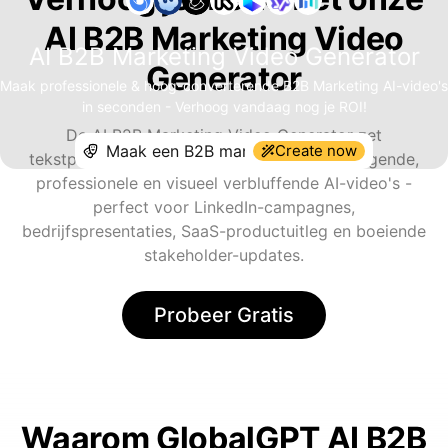
AI B2B Marketing Video
AI B2B Marketing Video Generator
Generator
Maak professionele & hoog-converterende B2B Marketing AI-video's
in seconden - Verhoog vandaag nog je ROI!
De AI B2B Marketing Video Generator zet
Create now
tekstprompts of bedrijfsassets om in overtuigende,
professionele en visueel verbluffende AI-video's -
perfect voor LinkedIn-campagnes,
bedrijfspresentaties, SaaS-productuitleg en boeiende
stakeholder-updates.
Probeer Gratis
Waarom GlobalGPT AI B2B