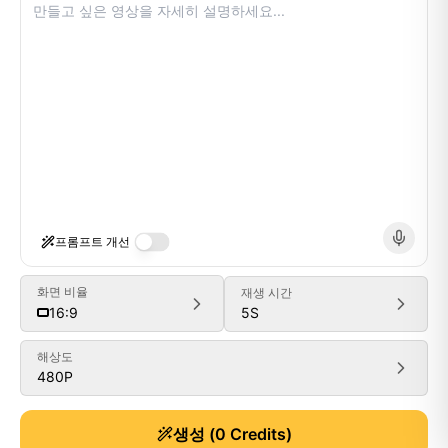
프롬프트 개선
화면 비율
재생 시간
5
S
16:9
해상도
480P
Generate
생성
(
0
Credits)