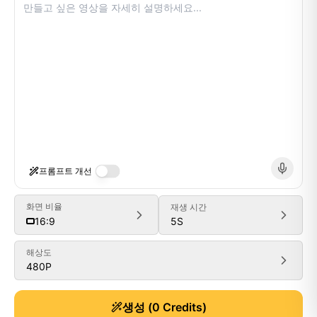
프롬프트 개선
화면 비율
재생 시간
5
S
16:9
해상도
480P
Generate
생성
(
0
Credits)