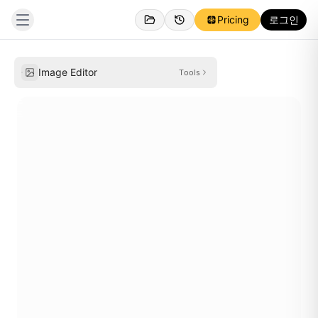
Pricing
로그인
클
릭
하
여
Image Editor
Tools
업
로
드