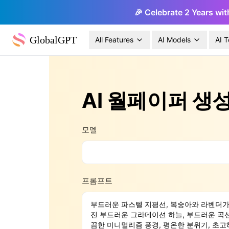
🎉 Celebrate 2 Years wit
GlobalGPT
All Features
AI Models
AI T
AI 월페이퍼 생
모델
프롬프트