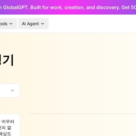
h GlobalGPT. Built for work, creation, and discovery. Get 
ools
AI Agent
성기