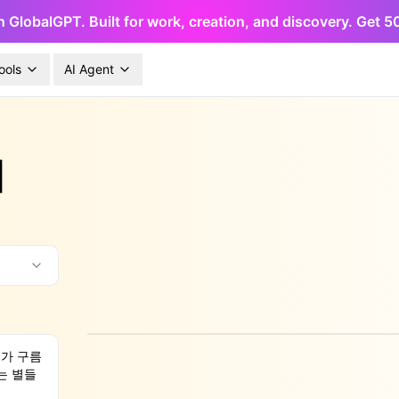
h GlobalGPT. Built for work, creation, and discovery. Get 
ools
AI Agent
기