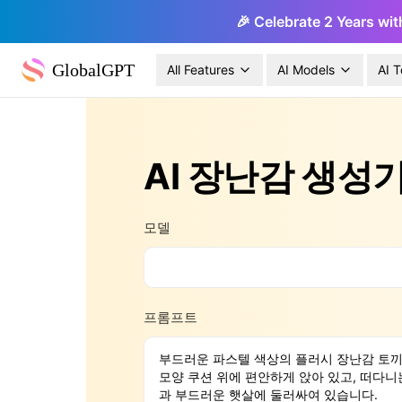
🎉 Celebrate 2 Years wit
GlobalGPT
All Features
AI Models
AI T
AI 장난감 생성
모델
프롬프트