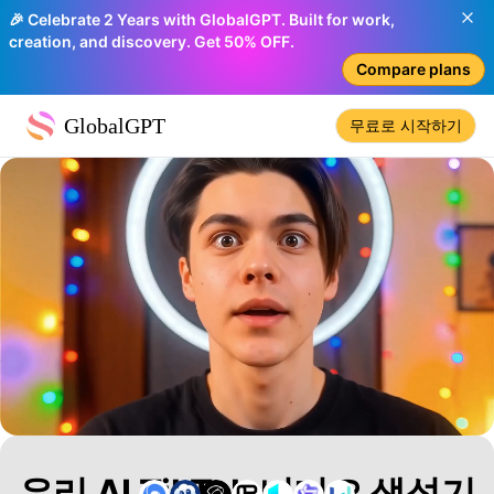
🎉 Celebrate 2 Years with GlobalGPT. Built for work,
creation, and discovery. Get 50% OFF.
Compare plans
GlobalGPT
무료로 시작하기
우리 AI TikTok 비디오 생성기