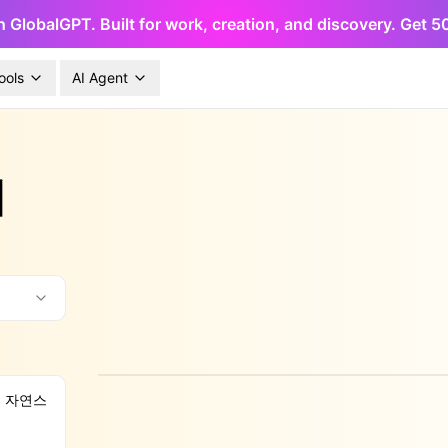
h GlobalGPT. Built for work, creation, and discovery. Get 
ools
AI Agent
기