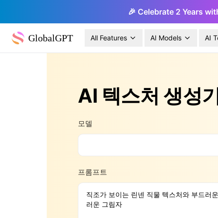
🎉 Celebrate 2 Years wit
GlobalGPT
All Features
AI Models
AI T
AI 텍스처 생성
모델
프롬프트