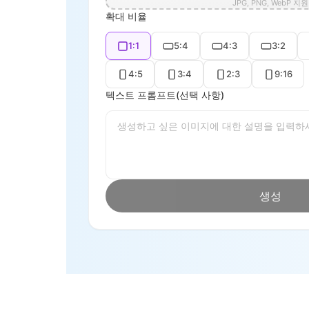
JPG, PNG, WebP 지원
확대 비율
1:1
5:4
4:3
3:2
4:5
3:4
2:3
9:16
텍스트 프롬프트(선택 사항)
생성