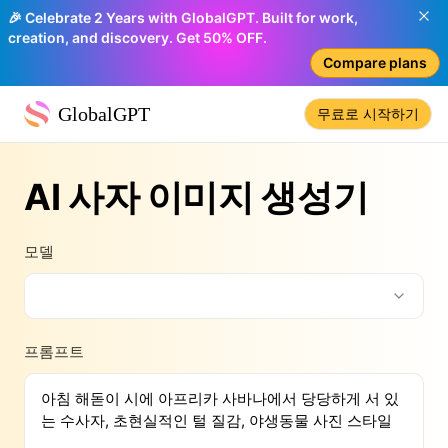
🎉 Celebrate 2 Years with GlobalGPT. Built for work,
creation, and discovery. Get 50% OFF.
Compare plans
GlobalGPT
무료로 시작하기
AI 사자 이미지 생성기
모델
프롬프트