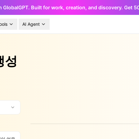
h GlobalGPT. Built for work, creation, and discovery. Get 
ools
AI Agent
생성