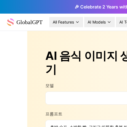
🎉 Celebrate 2 Years wit
GlobalGPT
All Features
AI Models
AI T
AI 음식 이미지 
기
모델
프롬프트