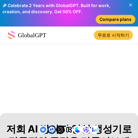
🎉 Celebrate 2 Years with GlobalGPT. Built for work,
creation, and discovery. Get 50% OFF.
Compare plans
GlobalGPT
무료로 시작하기
저희 AI 강아지 영상 생성기로