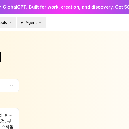
h GlobalGPT. Built for work, creation, and discovery. Get 
ools
AI Agent
기