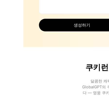
생성하기
쿠키런
달콤한 캐
GlobalGPT
다 — 영웅 쿠