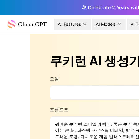
🎉 Celebrate 2 Years wit
GlobalGPT
All Features
AI Models
AI T
쿠키런 AI 생성
모델
프롬프트