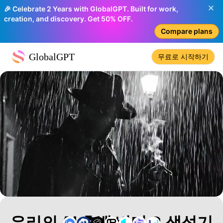
🎉 Celebrate 2 Years with GlobalGPT. Built for work,
creation, and discovery. Get 50% OFF.
Compare plans
GlobalGPT
무료로 시작하기
우리의 AI 흑백 비디오 생성기